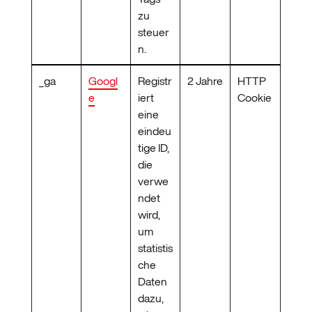
zu
steuer
n.
_ga
Googl
Registr
2 Jahre
HTTP
e
iert
Cookie
eine
eindeu
tige ID,
die
verwe
ndet
wird,
um
statistis
che
Daten
dazu,