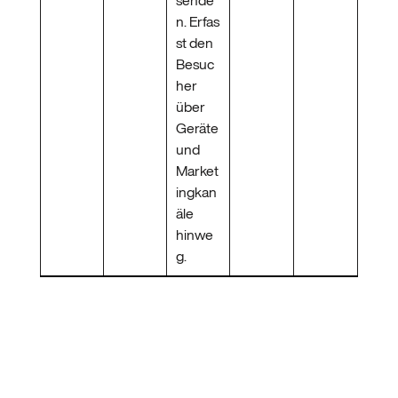
sende
n. Erfas
st den
Besuc
her
über
Geräte
und
Market
ingkan
äle
hinwe
g.