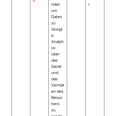
ndet,
r
um
Daten
zu
Googl
e
Analyti
cs
über
das
Gerät
und
das
Verhalt
en des
Besuc
hers
zu