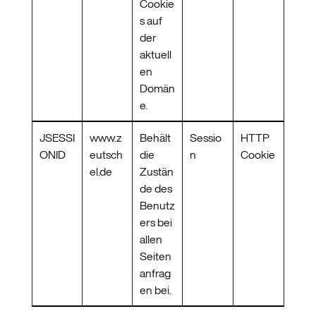
Cookie
s auf
der
aktuell
en
Domän
e.
JSESSI
www.z
Behält
Sessio
HTTP
ONID
eutsch
die
n
Cookie
el.de
Zustän
de des
Benutz
ers bei
allen
Seiten
anfrag
en bei.