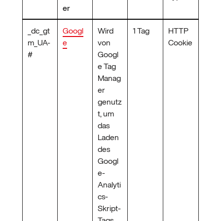
er
_dc_gt
Googl
Wird
1 Tag
HTTP
m_UA-
e
von
Cookie
#
Googl
e Tag
Manag
er
genutz
t, um
das
Laden
des
Googl
e-
Analyti
cs-
Skript-
Tags