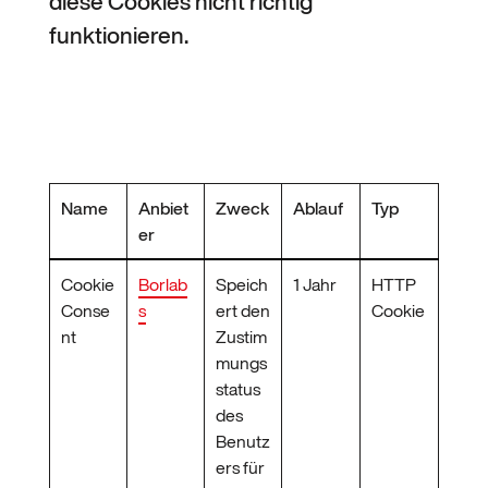
diese Cookies nicht richtig
funktionieren.
Name
Anbiet
Zweck
Ablauf
Typ
er
Cookie
Borlab
Speich
1 Jahr
HTTP
Conse
s
ert den
Cookie
nt
Zustim
mungs
status
des
Benutz
ers für