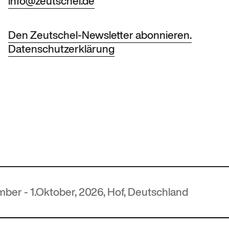
info@zeutschel.de
Den Zeutschel-Newsletter abonnieren.
Datenschutzerklärung
6, Hof, Deutschland
MUTEC
— 5