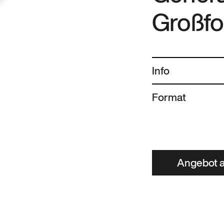
Großf
Info
Format
Angebot a