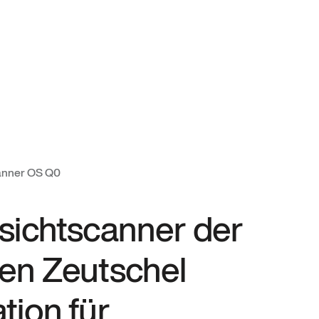
canner OS Q0
sichtscanner der
en Zeutschel
tion für