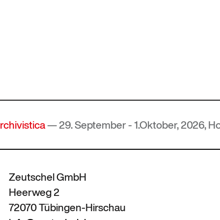
stica
— 29. September - 1.Oktober, 2026, Hof, De
Zeutschel GmbH
Heerweg 2
72070 Tübingen-Hirschau