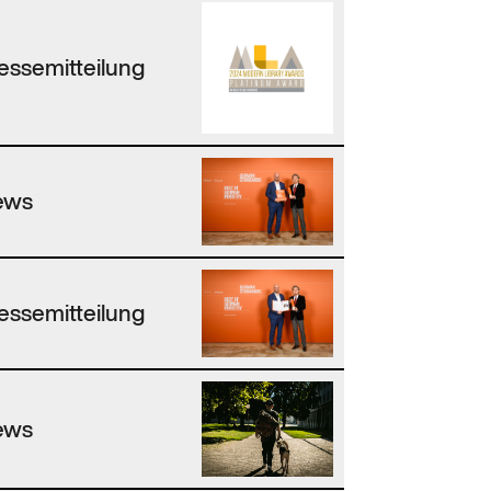
essemitteilung
ews
essemitteilung
ews