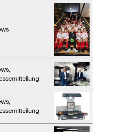
ews
ews,
essemitteilung
ews,
essemitteilung