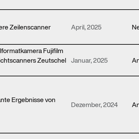
ere Zeilenscanner
April, 2025
N
elformatkamera Fujifilm
ichtscanners Zeutschel
Januar, 2025
An
ante Ergebnisse von
Dezember, 2024
An