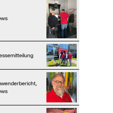
ews
essemitteilung
wenderbericht,
ews