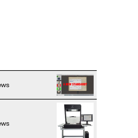
ews
ews