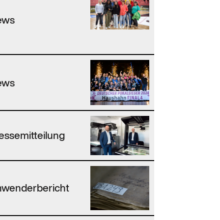
ews
ews
essemitteilung
wenderbericht